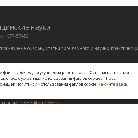
ицинские науки
 №ФС77-57452
ются научные обзоры, статьи проблемного и научно-практическо
 файлы cookies для улучшения работы сайта. Оставаясь на нашем
. –
edition@rae.ru
лашаетесь с условиями использования файлов cookies. Чтобы
с нашей Политикой использования файлов cookie,
нажмите здесь
.
ve Commons «Attribution» («Атрибуция») 4.0 Всемирная
.
платформе
RAE Editorial System
я
О журнале
Правила для авторов
Выпуски
Заказ 
Редакционная политика