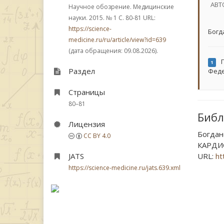
АВТ
Научное обозрение. Медицинские
науки. 2015.
№ 1
С. 80-81
URL:
https://science-
Богд
medicine.ru/ru/article/view?id=639
(дата обращения: 09.08.2026).
Г
1
Раздел
Фед
Страницы
80–81
Библ
Лицензия
Богда
CC BY 4.0
КАРДИО
JATS
URL:
ht
https://science-medicine.ru/jats.639.xml