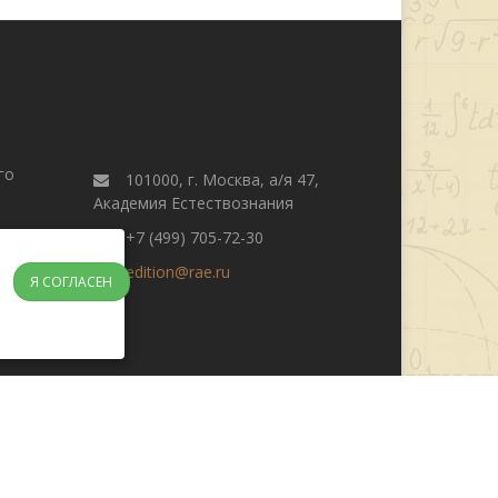
го
101000, г. Москва, а/я 47,
Академия Естествознания
+7 (499) 705-72-30
edition@rae.ru
Я СОГЛАСЕН
журнала
Поиск
Редакционная этика