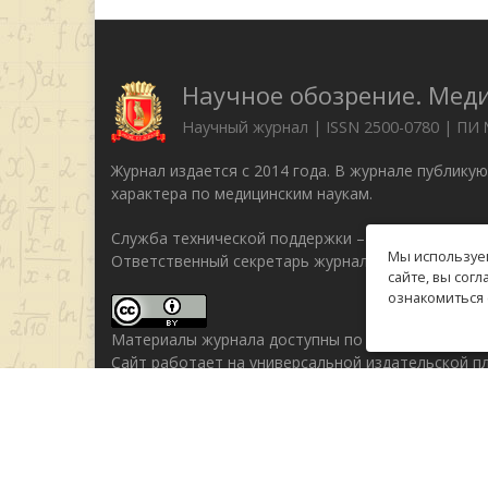
Научное обозрение. Мед
Научный журнал | ISSN 2500-0780 | ПИ
Журнал издается с 2014 года. В журнале публику
характера по медицинским наукам.
Служба технической поддержки –
support@rae.ru
Мы используем
Ответственный секретарь журнала Бизенкова М.Н
сайте, вы сог
ознакомиться 
Материалы журнала доступны по
лицензии Creati
Сайт работает на универсальной издательской 
© 2014–2026 Российская академия естествознани