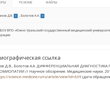
ОРЫ
РЕЗЮМЕ
ФАЙЛЫ
анов Д.В.
,
Болотов А.А.
1
1
БОУ ВПО «Южно-Уральский государственный медицинский университе
ерации
иографическая ссылка
нов Д.В., Болотов А.А. ДИФФЕРЕНЦИАЛЬНАЯ ДИАГНОСТИ
МИОПАТИИ // Научное обозрение. Медицинские науки. 2015.
tps://science-medicine.ru/ru/article/view?id=639
(дата обращения