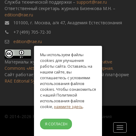
Служба технической поддержки –
support@rae.ru
Ответственный секретарь журнала Бизенкова М.Н. –
edition@rae.ru
101000, г. Москва, а/я 47, Академия Естествознания
+7 (499) 705-72-30
edition@rae.ru
Мы используем файлы
cookies для улучшения
Материалы журнала доступны по
лицензии Creative
работы сайта. Оставаясь на
Commons «Attribution» («Атрибуция») 4.0 Всемирная
.
нашем сайте, вы
Сайт работает на универсальной издательской платформе
соглашаетесь с условиями
RAE Editorial System
использования файлов
cookies. Чтобы ознакомиться
с нашей Политикой
использования файлов
cookie,
нажмите здесь
.
© 2014–2026 Российская академия естествознания
Я СОГЛАСЕН
Toggle
navigati