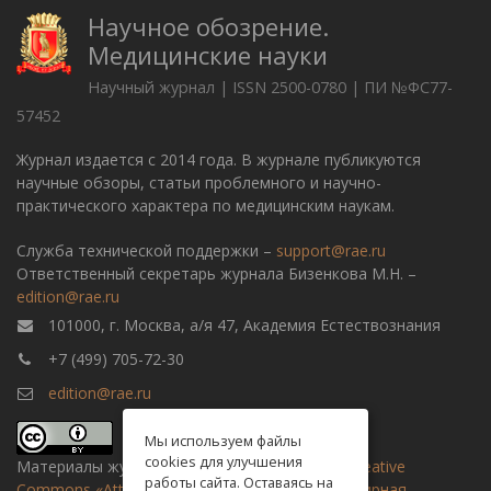
Научное обозрение.
Медицинские науки
Научный журнал | ISSN 2500-0780 | ПИ №ФС77-
57452
Журнал издается с 2014 года. В журнале публикуются
научные обзоры, статьи проблемного и научно-
практического характера по медицинским наукам.
Служба технической поддержки –
support@rae.ru
Ответственный секретарь журнала Бизенкова М.Н. –
edition@rae.ru
101000, г. Москва, а/я 47, Академия Естествознания
+7 (499) 705-72-30
edition@rae.ru
Мы используем файлы
cookies для улучшения
Материалы журнала доступны по
лицензии Creative
работы сайта. Оставаясь на
Commons «Attribution» («Атрибуция») 4.0 Всемирная
.